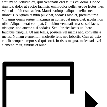
arcu mi sollicitudin ex, quis venenatis orci tellus vel dolor. Donec
gravida, dolor ut auctor facilisis, enim dolor pellentesque lectus, nec
vehicula nibh risus ac leo. Mauris volutpat aliquam tellus nec
rhoncus. Aliquam et nibh pulvinar, sodales nibh et, pretium urna.
Vivamus quam augue, maximus in consequat imperdiet, iaculis non
nibh. Aliquam erat volutpat. Curabitur venenatis massa sed lacus
tristique, non auctor nisl sodales. Sed ultricies lacus ut libero
faucibus fringilla. Ut nisi tellus, posuere vel mattis nec, convallis a
metus. Nullam elementum molestie felis nec lobortis. Cras at justo
eu elit semper tempor sed quis orci. In risus magna, malesuada vel
elementum ut, finibus et nunc.